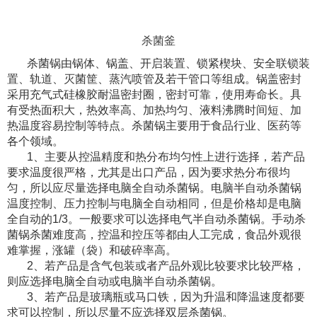
杀菌釜
杀菌锅由锅体、锅盖、开启装置、锁紧楔块、安全联锁装
置、轨道、灭菌筐、蒸汽喷管及若干管口等组成。锅盖密封
采用充气式硅橡胶耐温密封圈，密封可靠，使用寿命长。具
有受热面积大，热效率高、加热均匀、液料沸腾时间短、加
热温度容易控制等特点。杀菌锅主要用于食品行业、医药等
各个领域。
1、主要从控温精度和热分布均匀性上进行选择，若产品
要求温度很严格，尤其是出口产品，因为要求热分布很均
匀，所以应尽量选择电脑全自动杀菌锅。电脑半自动杀菌锅
温度控制、压力控制与电脑全自动相同，但是价格却是电脑
全自动的1/3。一般要求可以选择电气半自动杀菌锅。手动杀
菌锅杀菌难度高，控温和控压等都由人工完成，食品外观很
难掌握，涨罐（袋）和破碎率高。
2、若产品是含气包装或者产品外观比较要求比较严格，
则应选择电脑全自动或电脑半自动杀菌锅。
3、若产品是玻璃瓶或马口铁，因为升温和降温速度都要
求可以控制，所以尽量不应选择双层杀菌锅。